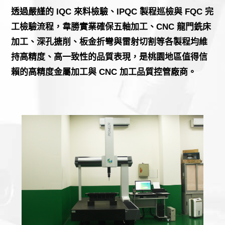
透過嚴謹的 IQC 來料檢驗、IPQC 製程巡檢與 FQC 完
工檢驗流程，韋勝實業確保五軸加工、CNC 龍門銑床
加工、深孔搪削、板金折彎與雷射切割等各製程均維
持高精度、高一致性的品質表現，是桃園地區值得信
賴的高精度金屬加工與 CNC 加工品質控管廠商。