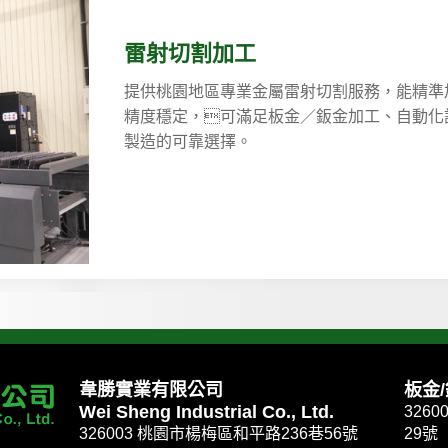
雷射切割加工
提供桃園地區專業金屬雷射切割服務，能精準
精度穩定，可滿足板金／鈑金加工、自動化
製造的可靠選擇。
韋勝實業有限公司
板金
Wei Sheng Industrial Co., Ltd.
326
326003 桃園市楊梅區和平路236巷56號
29號