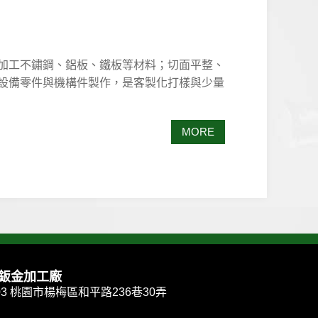
加工不鏽鋼、鋁板、鐵板等材料；切面平整、
設備零件與機構件製作，是客製化打樣與少量
MORE
/鈑金加工廠
003 桃園市楊梅區和平路236巷30弄